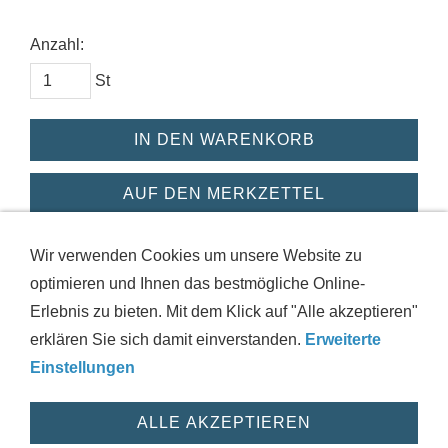
Anzahl:
St
IN DEN WARENKORB
AUF DEN MERKZETTEL
Dieses Produkt weiterempfehlen
Wir verwenden Cookies um unsere Website zu
optimieren und Ihnen das bestmögliche Online-
Erlebnis zu bieten. Mit dem Klick auf "Alle akzeptieren"
erklären Sie sich damit einverstanden.
Erweiterte
IMPRESSUM
AGB
DATENSCHUTZ
VERSAND
Einstellungen
WIDERRUFSRECHT
HAFTUNGSAUSSCHLUSS
HILFE
ZUSTANDSINFORMATIONEN
COOKIES
WIDERRUF
ALLE AKZEPTIEREN
© 2026 powered by motushop