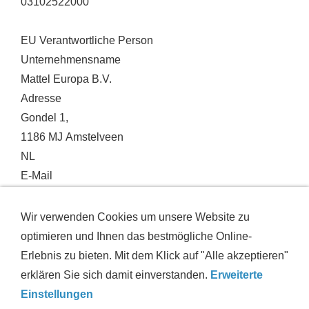
03102522000
EU Verantwortliche Person
Unternehmensname
Mattel Europa B.V.
Adresse
Gondel 1,
1186 MJ Amstelveen
NL
E-Mail
press@mattel.com
Telefon
Wir verwenden Cookies um unsere Website zu
608-836-4848
optimieren und Ihnen das bestmögliche Online-
Erlebnis zu bieten. Mit dem Klick auf "Alle akzeptieren"
erklären Sie sich damit einverstanden.
Erweiterte
IMPRESSUM
AGB
DATENSCHUTZ
VERSAND
Einstellungen
WIDERRUFSRECHT
HAFTUNGSAUSSCHLUSS
HILFE
ZUSTANDSINFORMATIONEN
COOKIES