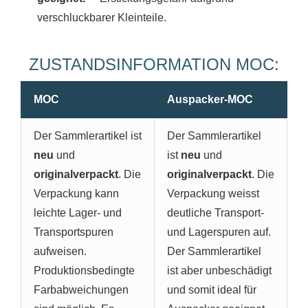
verschluckbarer Kleinteile.
ZUSTANDSINFORMATION MOC:
MOC
Auspacker-MOC
Der Sammlerartikel ist
Der Sammlerartikel
neu
und
ist
neu
und
originalverpackt
. Die
originalverpackt
. Die
Verpackung kann
Verpackung weisst
leichte Lager- und
deutliche Transport-
Transportspuren
und Lagerspuren auf.
aufweisen.
Der Sammlerartikel
Produktionsbedingte
ist aber unbeschädigt
Farbabweichungen
und somit ideal für