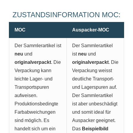
ZUSTANDSINFORMATION MOC:
MOC
Auspacker-MOC
Der Sammlerartikel ist
Der Sammlerartikel
neu
und
ist
neu
und
originalverpackt
. Die
originalverpackt
. Die
Verpackung kann
Verpackung weisst
leichte Lager- und
deutliche Transport-
Transportspuren
und Lagerspuren auf.
aufweisen.
Der Sammlerartikel
Produktionsbedingte
ist aber unbeschädigt
Farbabweichungen
und somit ideal für
sind möglich. Es
Auspacker geeignet.
handelt sich um ein
Das
Beispielbild