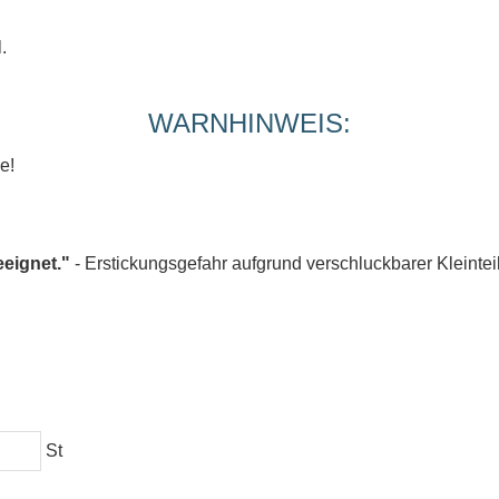
.
WARNHINWEIS:
e!
eeignet."
- Erstickungsgefahr aufgrund verschluckbarer Kleintei
St